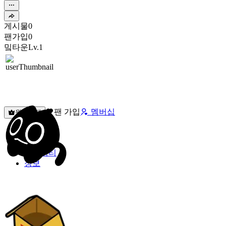
게시물
0
팬가입
0
밐타운
Lv.1
팬 가입
멤버십
원픽선택
밐타운
피드
커뮤니티
정보