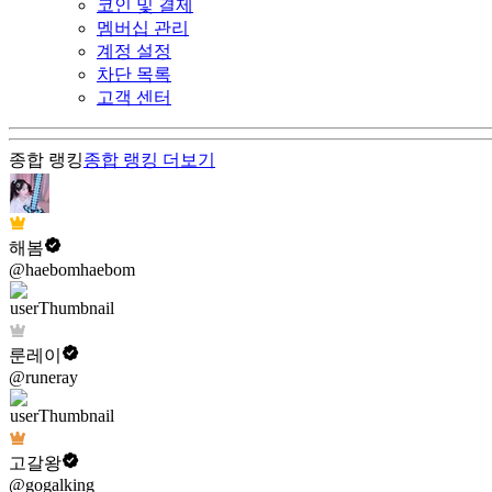
코인 및 결제
멤버십 관리
계정 설정
차단 목록
고객 센터
종합 랭킹
종합 랭킹
더보기
해봄
@haebomhaebom
룬레이
@runeray
고갈왕
@gogalking