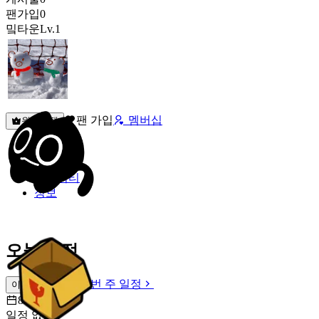
팬가입
0
밐타운
Lv.1
팬 가입
멤버십
원픽선택
밐타운
피드
커뮤니티
정보
오늘 일정
이번 주 일정
이번 주 일정
8월 9일 [일]
일정 없음