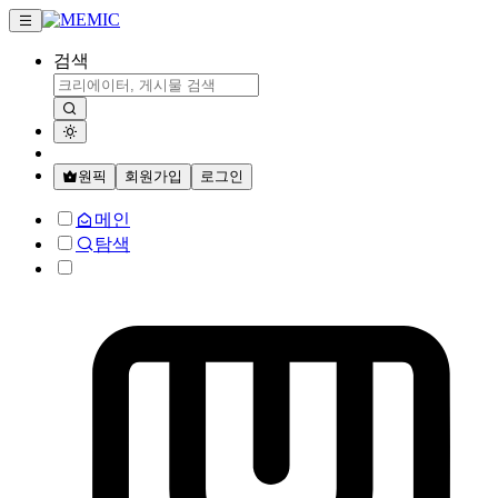
검색
원픽
회원가입
로그인
메인
탐색