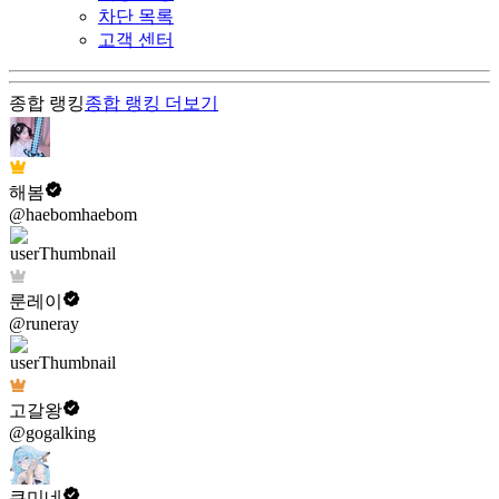
차단 목록
고객 센터
종합 랭킹
종합 랭킹
더보기
해봄
@haebomhaebom
룬레이
@runeray
고갈왕
@gogalking
쿠미네