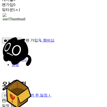
팬가입
0
밐타운
Lv.1
팬 가입
멤버십
원픽선택
밐타운
피드
커뮤니티
정보
오늘 일정
이번 주 일정
이번 주 일정
8월 6일 [목]
일정 없음