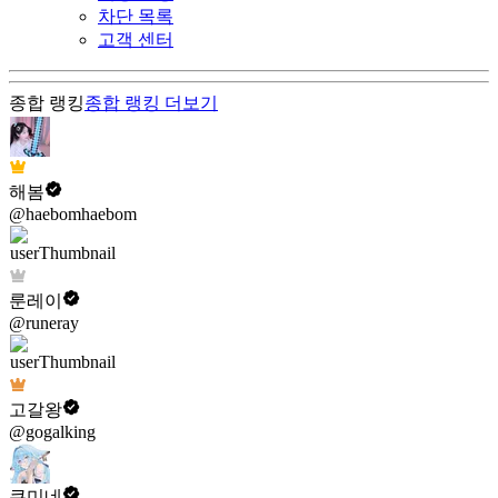
차단 목록
고객 센터
종합 랭킹
종합 랭킹
더보기
해봄
@haebomhaebom
룬레이
@runeray
고갈왕
@gogalking
쿠미네