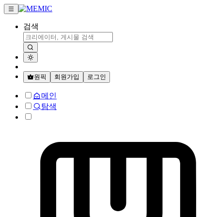
검색
원픽
회원가입
로그인
메인
탐색