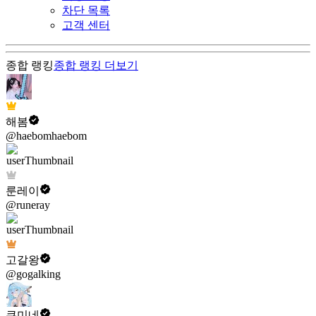
차단 목록
고객 센터
종합 랭킹
종합 랭킹
더보기
해봄
@haebomhaebom
룬레이
@runeray
고갈왕
@gogalking
쿠미네