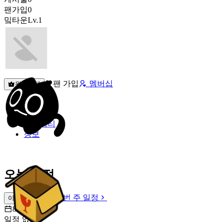
팬가입
0
밐타운
Lv.1
팬 가입
멤버십
원픽선택
밐타운
피드
커뮤니티
정보
오늘 일정
이번 주 일정
이번 주 일정
8월 9일 [일]
일정 없음