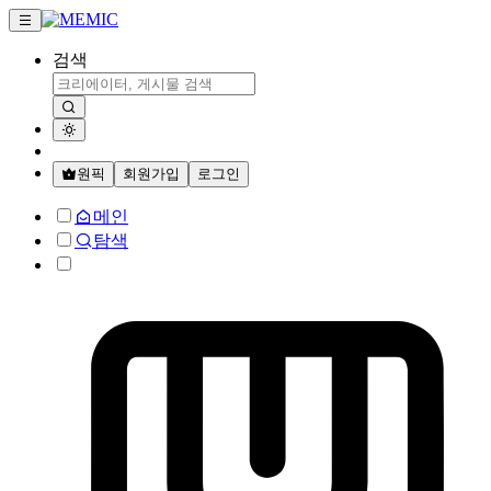
검색
원픽
회원가입
로그인
메인
탐색