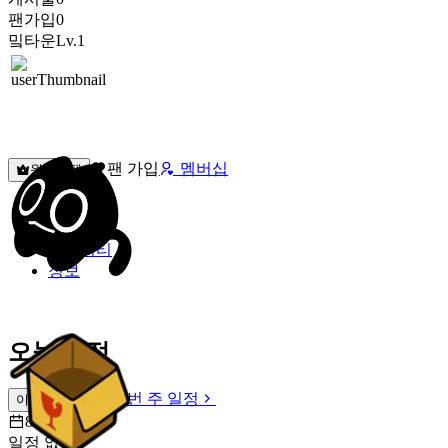
팬가입
0
밐타운
Lv.1
팬 가입
멤버십
원픽선택
밐타운
피드
커뮤니티
정보
오늘 일정
이번 주 일정
이번 주 일정
8월 8일 [토]
일정 없음