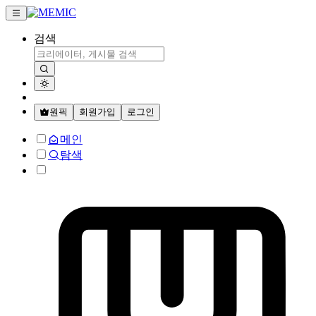
검색
원픽
회원가입
로그인
메인
탐색