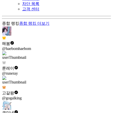
차단 목록
고객 센터
종합 랭킹
종합 랭킹
더보기
해봄
@haebomhaebom
룬레이
@runeray
고갈왕
@gogalking
쿠미네