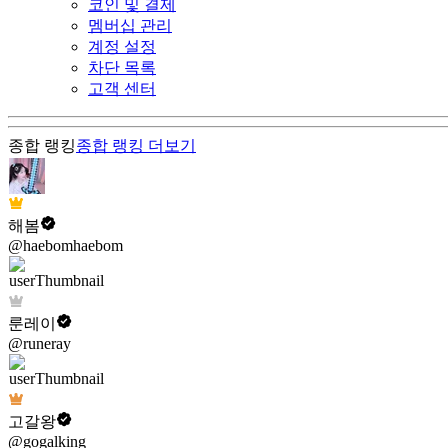
코인 및 결제
멤버십 관리
계정 설정
차단 목록
고객 센터
종합 랭킹
종합 랭킹
더보기
해봄
@haebomhaebom
룬레이
@runeray
고갈왕
@gogalking