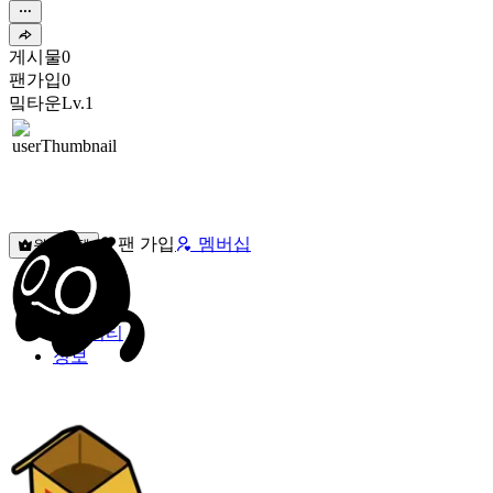
게시물
0
팬가입
0
밐타운
Lv.1
팬 가입
멤버십
원픽선택
밐타운
피드
커뮤니티
정보