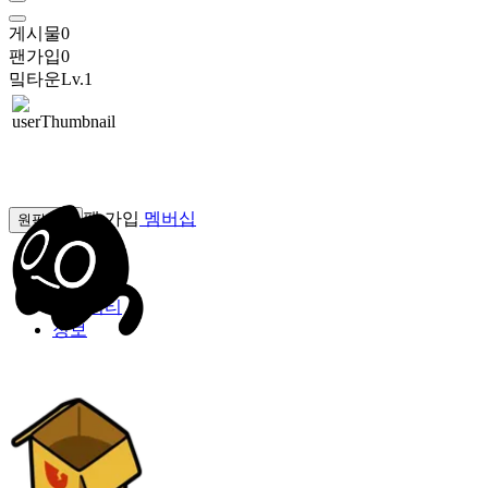
게시물
0
팬가입
0
밐타운
Lv.1
팬 가입
멤버십
원픽선택
밐타운
피드
커뮤니티
정보