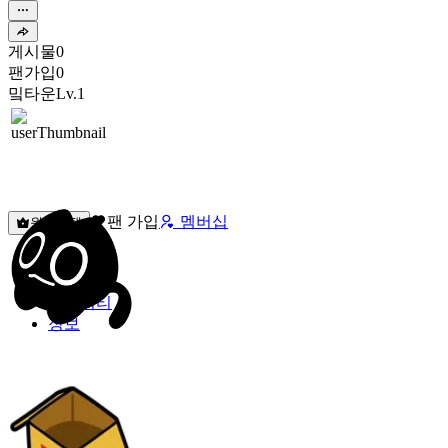
게시물
0
팬가입
0
밐타운
Lv.1
팬 가입
멤버십
원픽선택
밐타운
피드
커뮤니티
정보