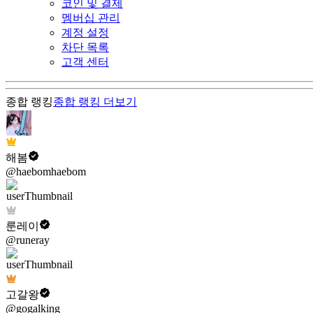
코인 및 결제
멤버십 관리
계정 설정
차단 목록
고객 센터
종합 랭킹
종합 랭킹
더보기
해봄
@haebomhaebom
룬레이
@runeray
고갈왕
@gogalking