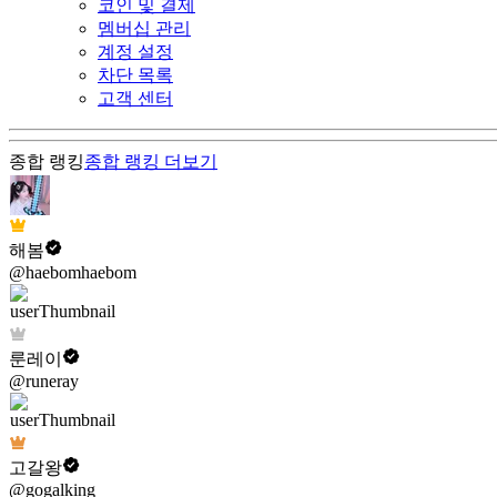
코인 및 결제
멤버십 관리
계정 설정
차단 목록
고객 센터
종합 랭킹
종합 랭킹
더보기
해봄
@haebomhaebom
룬레이
@runeray
고갈왕
@gogalking