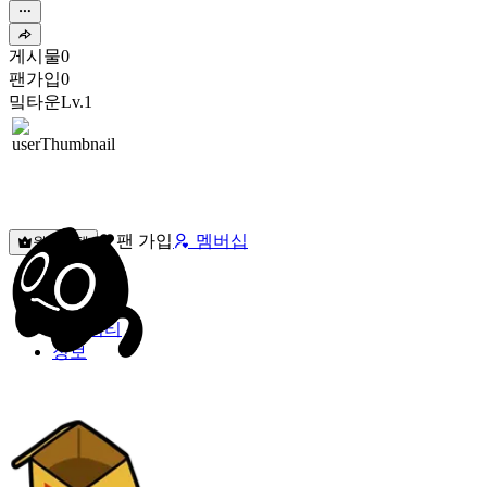
게시물
0
팬가입
0
밐타운
Lv.1
팬 가입
멤버십
원픽선택
밐타운
피드
커뮤니티
정보