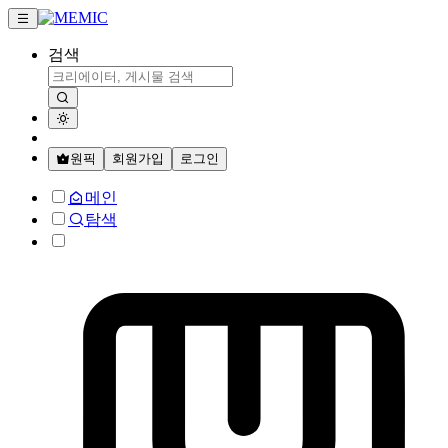
검색
원픽
회원가입
로그인
메인
탐색