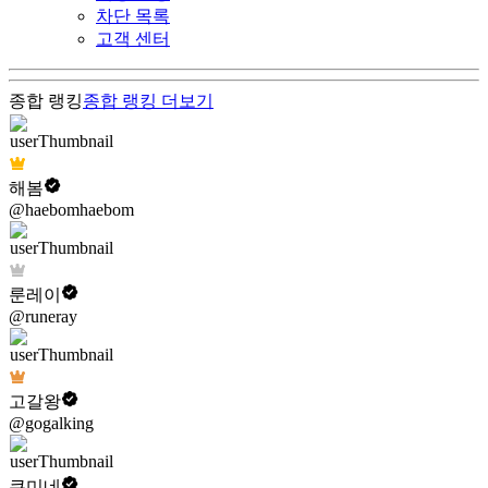
차단 목록
고객 센터
종합 랭킹
종합 랭킹
더보기
해봄
@haebomhaebom
룬레이
@runeray
고갈왕
@gogalking
쿠미네