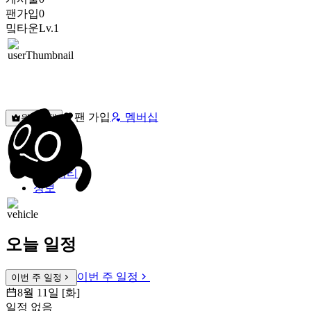
팬가입
0
밐타운
Lv.1
팬 가입
멤버십
원픽선택
밐타운
피드
커뮤니티
정보
오늘 일정
이번 주 일정
이번 주 일정
8월 11일 [화]
일정 없음