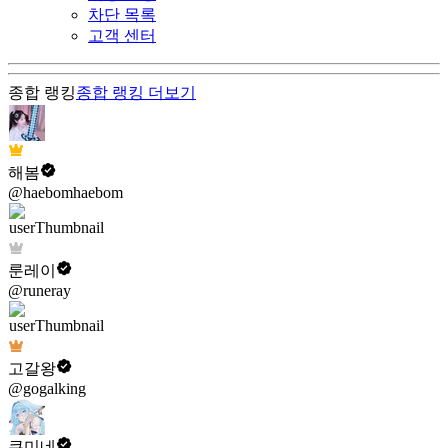
차단 목록
고객 센터
종합 랭킹
종합 랭킹
더보기
해봄
@haebomhaebom
룬레이
@runeray
고갈왕
@gogalking
쿠미네