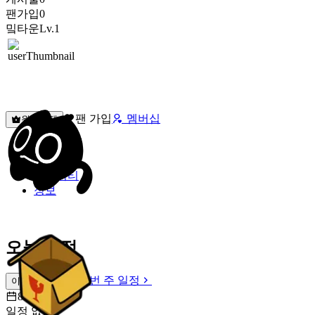
팬가입
0
밐타운
Lv.1
팬 가입
멤버십
원픽선택
밐타운
피드
커뮤니티
정보
오늘 일정
이번 주 일정
이번 주 일정
8월 7일 [금]
일정 없음