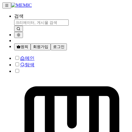
검색
원픽
회원가입
로그인
메인
탐색