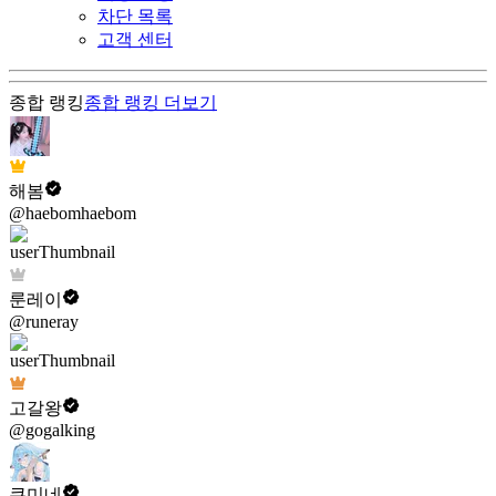
차단 목록
고객 센터
종합 랭킹
종합 랭킹
더보기
해봄
@haebomhaebom
룬레이
@runeray
고갈왕
@gogalking
쿠미네