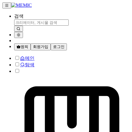
검색
원픽
회원가입
로그인
메인
탐색