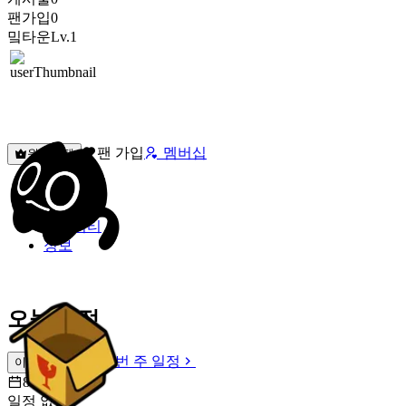
팬가입
0
밐타운
Lv.1
팬 가입
멤버십
원픽선택
밐타운
피드
커뮤니티
정보
오늘 일정
이번 주 일정
이번 주 일정
8월 6일 [목]
일정 없음