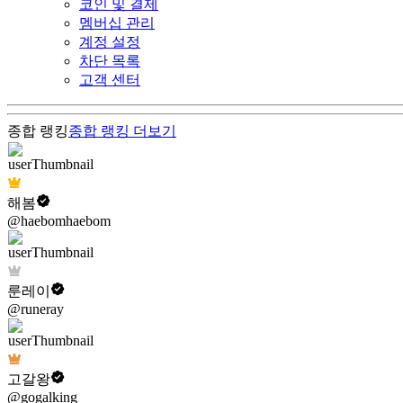
코인 및 결제
멤버십 관리
계정 설정
차단 목록
고객 센터
종합 랭킹
종합 랭킹
더보기
해봄
@haebomhaebom
룬레이
@runeray
고갈왕
@gogalking