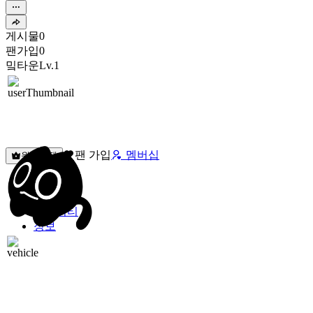
게시물
0
팬가입
0
밐타운
Lv.1
팬 가입
멤버십
원픽선택
밐타운
피드
커뮤니티
정보