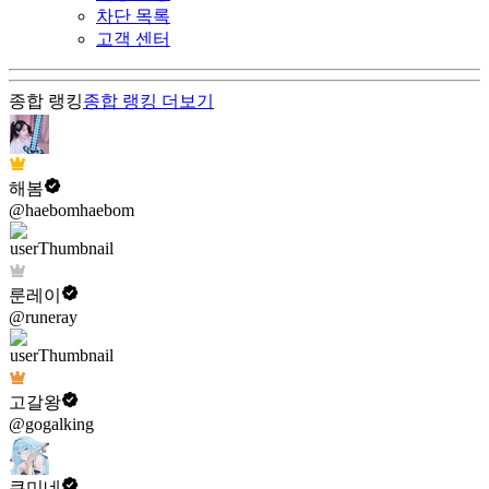
차단 목록
고객 센터
종합 랭킹
종합 랭킹
더보기
해봄
@haebomhaebom
룬레이
@runeray
고갈왕
@gogalking
쿠미네