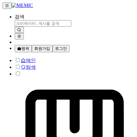
검색
원픽
회원가입
로그인
메인
탐색