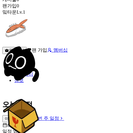
팬가입
0
밐타운
Lv.1
팬 가입
멤버십
원픽선택
밐타운
피드
커뮤니티
정보
오늘 일정
이번 주 일정
이번 주 일정
8월 8일 [토]
일정 없음