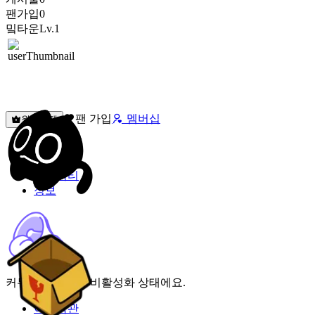
팬가입
0
밐타운
Lv.1
팬 가입
멤버십
원픽선택
밐타운
피드
커뮤니티
정보
커뮤니티 기능이 비활성화 상태에요.
이용약관