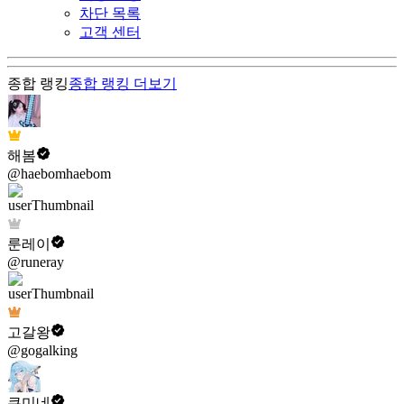
차단 목록
고객 센터
종합 랭킹
종합 랭킹
더보기
해봄
@haebomhaebom
룬레이
@runeray
고갈왕
@gogalking
쿠미네