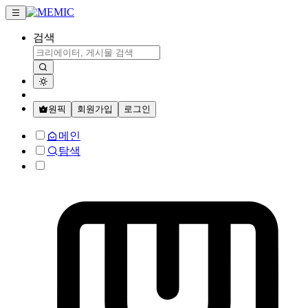
검색
원픽
회원가입
로그인
메인
탐색