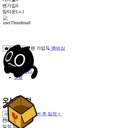
팬가입
0
밐타운
Lv.1
팬 가입
멤버십
원픽선택
밐타운
피드
커뮤니티
정보
오늘 일정
이번 주 일정
이번 주 일정
8월 7일 [금]
일정 없음