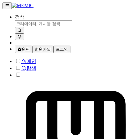
검색
원픽
회원가입
로그인
메인
탐색