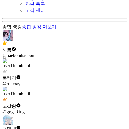
차단 목록
고객 센터
종합 랭킹
종합 랭킹
더보기
해봄
@haebomhaebom
룬레이
@runeray
고갈왕
@gogalking
쿠미네