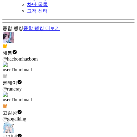
차단 목록
고객 센터
종합 랭킹
종합 랭킹
더보기
해봄
@haebomhaebom
룬레이
@runeray
고갈왕
@gogalking
쿠미네