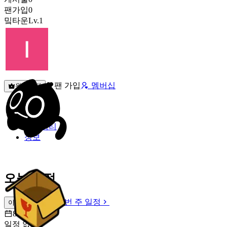
팬가입
0
밐타운
Lv.1
팬 가입
멤버십
원픽선택
밐타운
피드
커뮤니티
정보
오늘 일정
이번 주 일정
이번 주 일정
8월 9일 [일]
일정 없음