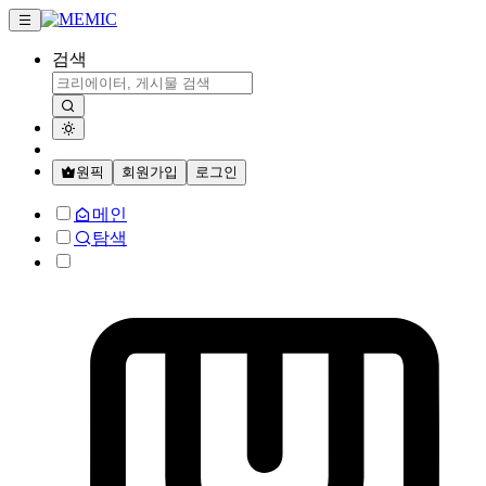
검색
원픽
회원가입
로그인
메인
탐색