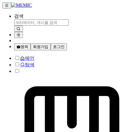
검색
원픽
회원가입
로그인
메인
탐색