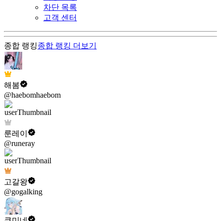
차단 목록
고객 센터
종합 랭킹
종합 랭킹
더보기
해봄
@haebomhaebom
룬레이
@runeray
고갈왕
@gogalking
쿠미네