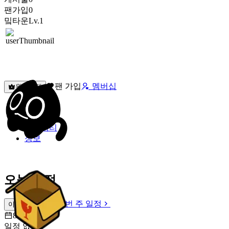
팬가입
0
밐타운
Lv.1
팬 가입
멤버십
원픽선택
밐타운
피드
커뮤니티
정보
오늘 일정
이번 주 일정
이번 주 일정
8월 7일 [금]
일정 없음