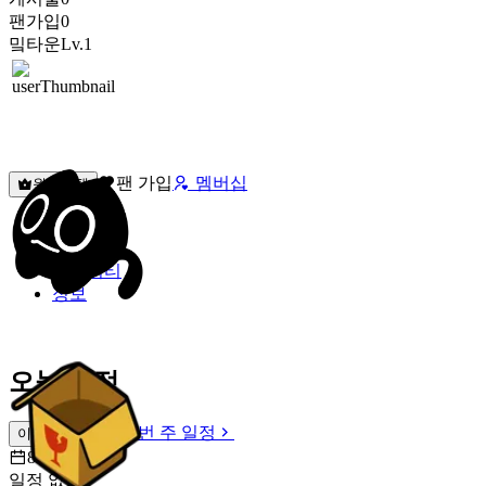
팬가입
0
밐타운
Lv.1
팬 가입
멤버십
원픽선택
밐타운
피드
커뮤니티
정보
오늘 일정
이번 주 일정
이번 주 일정
8월 8일 [토]
일정 없음