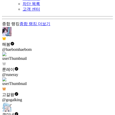
차단 목록
고객 센터
종합 랭킹
종합 랭킹
더보기
해봄
@haebomhaebom
룬레이
@runeray
고갈왕
@gogalking
쿠미네