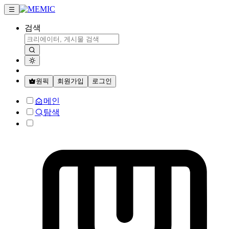
검색
원픽
회원가입
로그인
메인
탐색