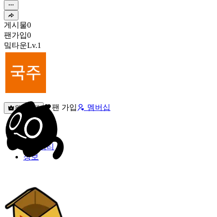
게시물
0
팬가입
0
밐타운
Lv.1
팬 가입
멤버십
원픽선택
밐타운
피드
커뮤니티
정보