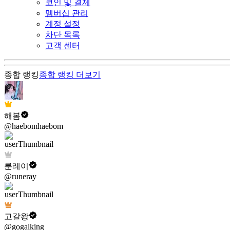
코인 및 결제
멤버십 관리
계정 설정
차단 목록
고객 센터
종합 랭킹
종합 랭킹
더보기
해봄
@haebomhaebom
룬레이
@runeray
고갈왕
@gogalking