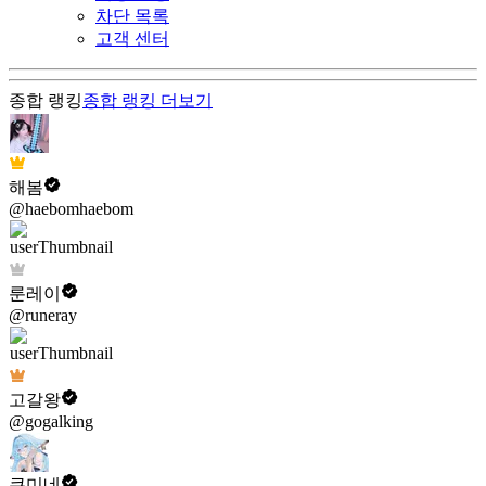
차단 목록
고객 센터
종합 랭킹
종합 랭킹
더보기
해봄
@haebomhaebom
룬레이
@runeray
고갈왕
@gogalking
쿠미네