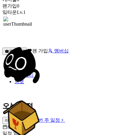
팬가입
0
밐타운
Lv.1
팬 가입
멤버십
원픽선택
밐타운
피드
커뮤니티
정보
오늘 일정
이번 주 일정
이번 주 일정
8월 8일 [토]
일정 없음