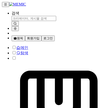
검색
원픽
회원가입
로그인
메인
탐색