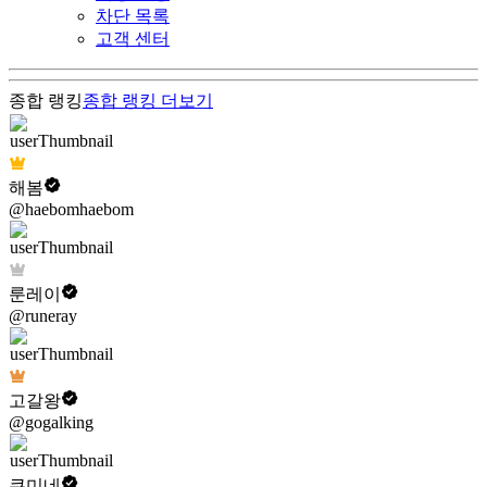
차단 목록
고객 센터
종합 랭킹
종합 랭킹
더보기
해봄
@haebomhaebom
룬레이
@runeray
고갈왕
@gogalking
쿠미네