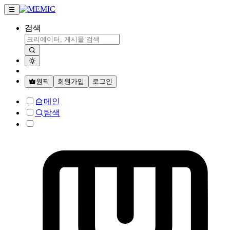
검색
원픽
회원가입
로그인
메인
탐색