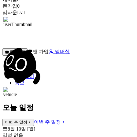
팬가입
0
밐타운
Lv.1
팬 가입
멤버십
원픽선택
밐타운
피드
커뮤니티
정보
오늘 일정
이번 주 일정
이번 주 일정
8월 10일 [월]
일정 없음