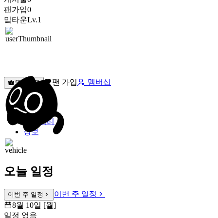
팬가입
0
밐타운
Lv.1
팬 가입
멤버십
원픽선택
밐타운
피드
커뮤니티
정보
오늘 일정
이번 주 일정
이번 주 일정
8월 10일 [월]
일정 없음