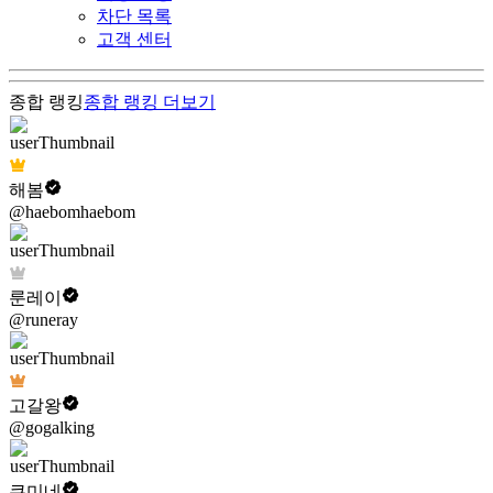
차단 목록
고객 센터
종합 랭킹
종합 랭킹
더보기
해봄
@haebomhaebom
룬레이
@runeray
고갈왕
@gogalking
쿠미네