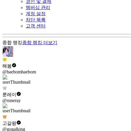
코인 및 결제
멤버십 관리
계정 설정
차단 목록
고객 센터
종합 랭킹
종합 랭킹
더보기
해봄
@haebomhaebom
룬레이
@runeray
고갈왕
@gogalking