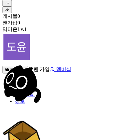
게시물
0
팬가입
0
밐타운
Lv.1
팬 가입
멤버십
원픽선택
밐타운
피드
커뮤니티
정보