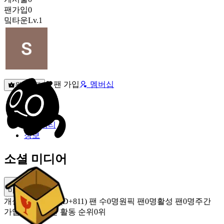
팬가입
0
밐타운
Lv.1
팬 가입
멤버십
원픽선택
밐타운
피드
커뮤니티
정보
소셜 미디어
미밐 공유
개설
2024.05.19 (D+811)
팬 수
0명
원픽 팬
0명
활성 팬
0명
주간
가입 팬
0명
주간 활동 순위
0위