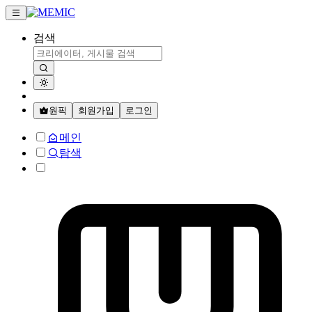
검색
원픽
회원가입
로그인
메인
탐색