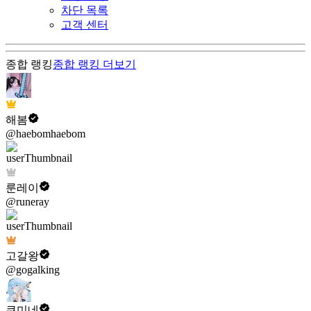
차단 목록
고객 센터
종합 랭킹
종합 랭킹
더보기
해봄
@haebomhaebom
룬레이
@runeray
고갈왕
@gogalking
쿠미네