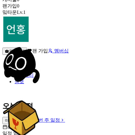
팬가입
0
밐타운
Lv.1
팬 가입
멤버십
원픽선택
밐타운
피드
커뮤니티
정보
오늘 일정
이번 주 일정
이번 주 일정
8월 9일 [일]
일정 없음