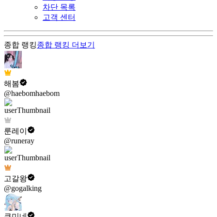
차단 목록
고객 센터
종합 랭킹
종합 랭킹
더보기
해봄
@haebomhaebom
룬레이
@runeray
고갈왕
@gogalking
쿠미네