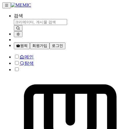
검색
원픽
회원가입
로그인
메인
탐색