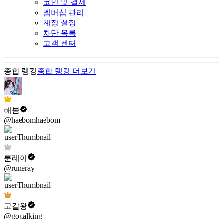
코인 및 결제
멤버십 관리
계정 설정
차단 목록
고객 센터
종합 랭킹
종합 랭킹
더보기
해봄
@haebomhaebom
룬레이
@runeray
고갈왕
@gogalking