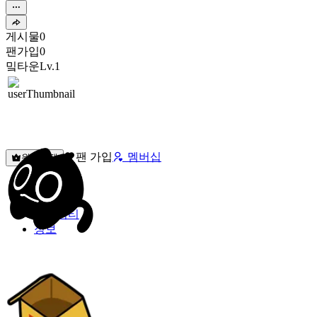
게시물
0
팬가입
0
밐타운
Lv.1
팬 가입
멤버십
원픽선택
밐타운
피드
커뮤니티
정보