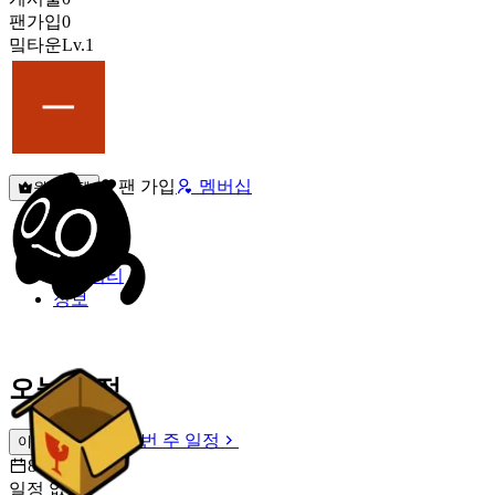
팬가입
0
밐타운
Lv.1
팬 가입
멤버십
원픽선택
밐타운
피드
커뮤니티
정보
오늘 일정
이번 주 일정
이번 주 일정
8월 9일 [일]
일정 없음