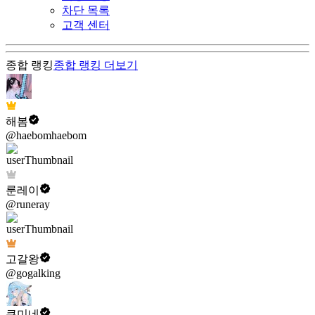
차단 목록
고객 센터
종합 랭킹
종합 랭킹
더보기
해봄
@haebomhaebom
룬레이
@runeray
고갈왕
@gogalking
쿠미네