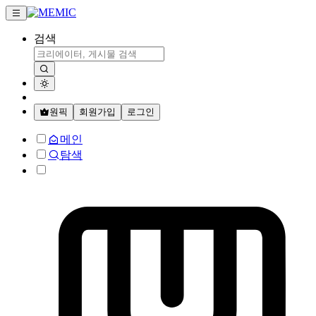
검색
원픽
회원가입
로그인
메인
탐색