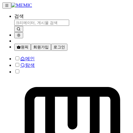
검색
원픽
회원가입
로그인
메인
탐색