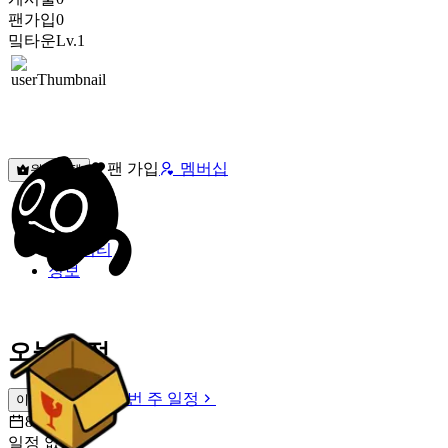
팬가입
0
밐타운
Lv.1
팬 가입
멤버십
원픽선택
밐타운
피드
커뮤니티
정보
오늘 일정
이번 주 일정
이번 주 일정
8월 8일 [토]
일정 없음