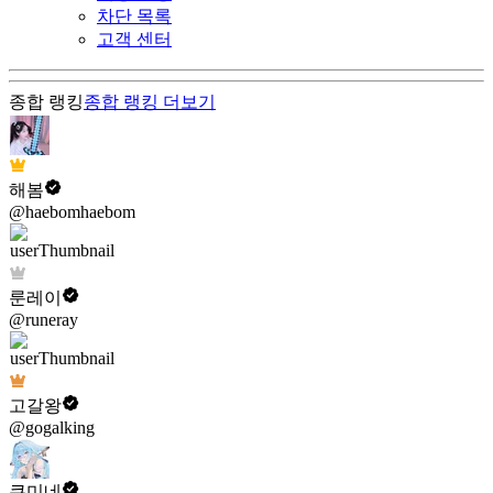
차단 목록
고객 센터
종합 랭킹
종합 랭킹
더보기
해봄
@haebomhaebom
룬레이
@runeray
고갈왕
@gogalking
쿠미네