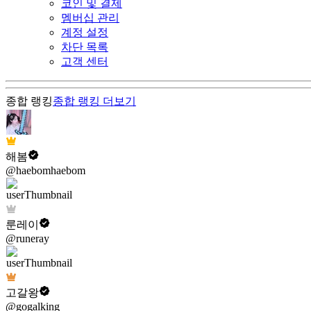
코인 및 결제
멤버십 관리
계정 설정
차단 목록
고객 센터
종합 랭킹
종합 랭킹
더보기
해봄
@haebomhaebom
룬레이
@runeray
고갈왕
@gogalking