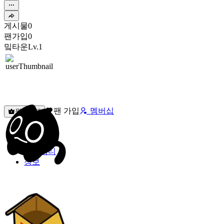
게시물
0
팬가입
0
밐타운
Lv.1
팬 가입
멤버십
원픽선택
밐타운
피드
커뮤니티
정보