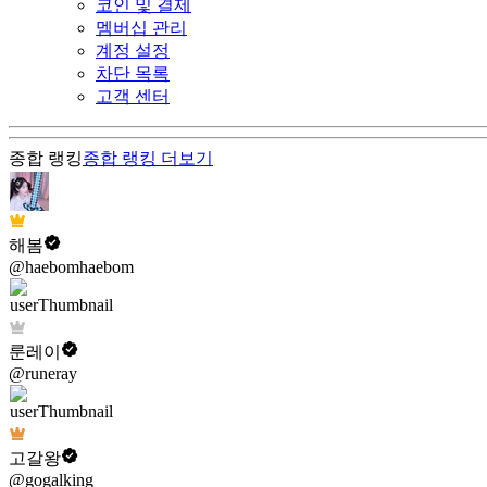
코인 및 결제
멤버십 관리
계정 설정
차단 목록
고객 센터
종합 랭킹
종합 랭킹
더보기
해봄
@haebomhaebom
룬레이
@runeray
고갈왕
@gogalking