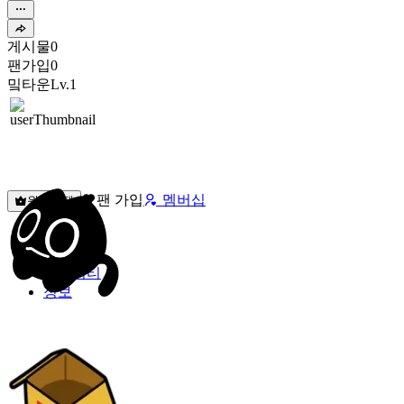
게시물
0
팬가입
0
밐타운
Lv.1
팬 가입
멤버십
원픽선택
밐타운
피드
커뮤니티
정보