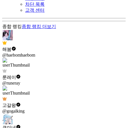
차단 목록
고객 센터
종합 랭킹
종합 랭킹
더보기
해봄
@haebomhaebom
룬레이
@runeray
고갈왕
@gogalking
쿠미네