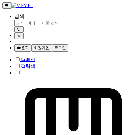
검색
원픽
회원가입
로그인
메인
탐색