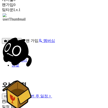
팬가입
0
밐타운
Lv.1
팬 가입
멤버십
원픽선택
밐타운
피드
커뮤니티
정보
오늘 일정
이번 주 일정
이번 주 일정
8월 9일 [일]
일정 없음