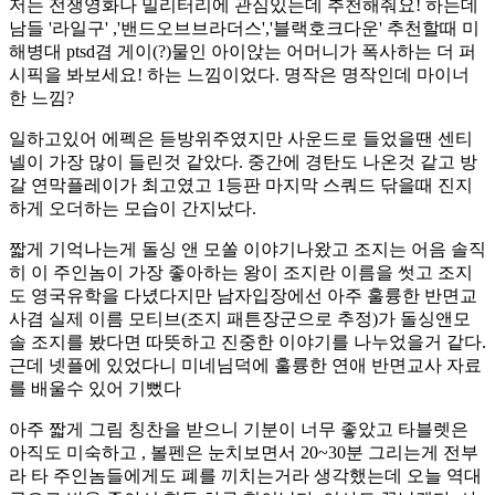
저는 전쟁영화나 밀리터리에 관심있는데 추천해줘요! 하는데
남들 '라일구' ,'밴드오브브라더스','블랙호크다운' 추천할때 미
해병대 ptsd겸 게이(?)물인 아이앉는 어머니가 폭사하는 더 퍼
시픽을 봐보세요! 하는 느낌이었다. 명작은 명작인데 마이너
한 느낌?
일하고있어 에펙은 듣방위주였지만 사운드로 들었을땐 센티
넬이 가장 많이 들린것 같았다. 중간에 경탄도 나온것 같고 방
갈 연막플레이가 최고였고 1등판 마지막 스쿼드 닦을때 진지
하게 오더하는 모습이 간지났다.
짧게 기억나는게 돌싱 앤 모쏠 이야기나왔고 조지는 어음 솔직
히 이 주인놈이 가장 좋아하는 왕이 조지란 이름을 썻고 조지
도 영국유학을 다녔다지만 남자입장에선 아주 훌륭한 반면교
사겸 실제 이름 모티브(조지 패튼장군으로 추정)가 돌싱앤모
솔 조지를 봤다면 따뜻하고 진중한 이야기를 나누었을거 같다.
근데 넷플에 있었다니 미네님덕에 훌륭한 연애 반면교사 자료
를 배울수 있어 기뻤다
아주 짧게 그림 칭찬을 받으니 기분이 너무 좋았고 타블렛은
아직도 미숙하고 , 볼펜은 눈치보면서 20~30분 그리는게 전부
라 타 주인놈들에게도 폐를 끼치는거라 생각했는데 오늘 역대