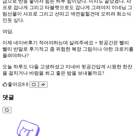
급으로 반응 좋아서 힘든 하루 힘이났다. 이사도 끝났겠다. 샤
프로 겁나게 그리고 타블렛으로도 겁나게 그려야지 미네님 그
림선물이 샤프로 그리고 선따고 색연필할건데 오히려 희소식
인듯 싶다.
여담.
이제 네이버후기 적어야하는데 살려주세요 + 뒷공간은 빨리
빨리 반말로 후기적고 좀 위험한 복장 그림이나 야한 크로키를
올려야하나?
오늘 하루도 다들 고생하셨고 미네바 뒷공간답게 시원한 한잔
을 걸치거나 바람을 쐬고 좋은 밤을 보내볼까요?
좋아요
8
8
댓글