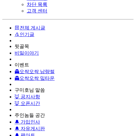
차단 목록
고객 센터
전체 게시글
인기글
뒷골목
비밀이야기
이벤트
👻오싹오싹 납량썰
👻오싹오싹 밐타운
구미호님 말씀
🦊 공지사항
🦊 오픈시간
주인놈들 공간
🔔 가입인사
🔔 자유게시판
🔔 팬아트