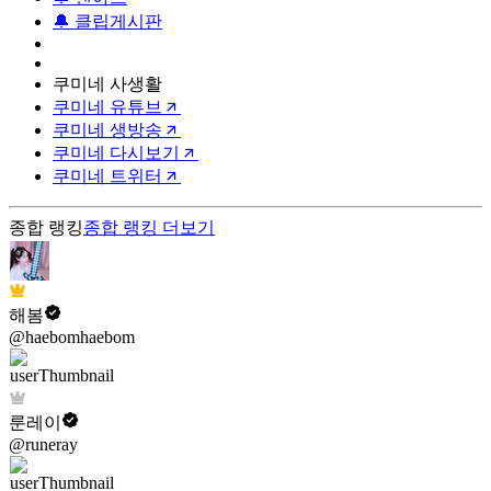
🔔 클립게시판
쿠미네 사생활
쿠미네 유튜브
쿠미네 생방송
쿠미네 다시보기
쿠미네 트위터
종합 랭킹
종합 랭킹
더보기
해봄
@haebomhaebom
룬레이
@runeray