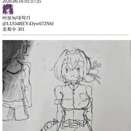
2026.06.16 01:37:35
바보늑대작가
@LUO4BEY43yw672NhI
조회수
301