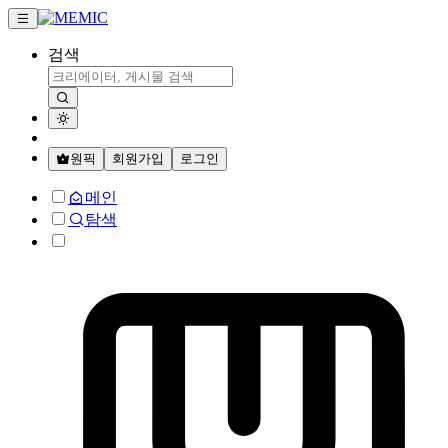
검색
원픽
회원가입
로그인
메인
탐색