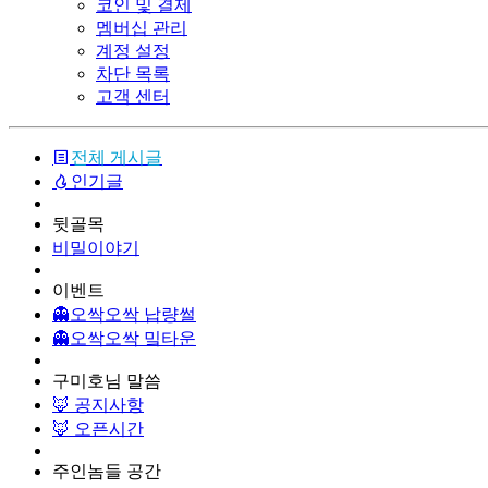
코인 및 결제
멤버십 관리
계정 설정
차단 목록
고객 센터
전체 게시글
인기글
뒷골목
비밀이야기
이벤트
👻오싹오싹 납량썰
👻오싹오싹 밐타운
구미호님 말씀
🦊 공지사항
🦊 오픈시간
주인놈들 공간