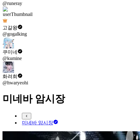
@runeray
고갈왕
@gogalking
쿠미네
@kumine
화려희
@hwaryeohi
미네바 암시장
미네바 암시장