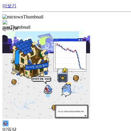
더보기
qy8wjW
미밐샼