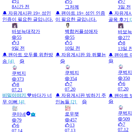
1
5
7
8시간 전
그저께
3일 전
🔔 자유게시판
19+
성인
🔔 팬아트
19+
성인 인증
🔔 자유게
인증이 필요한 글입니다.
이 필요한 글입니다.
골목 후기
[
바보늑대작가
백합커플성애자
바보늑
55
55
277
3
5
8
9일 전
10일 전
13일 
🔔 팬아트
모두를 위한방
🔔 자유게시판
와 쒸뿔뇬
🔔 팬아트
송
[4]
쿠벅지
쿠벅지
쿠벅지
350
354
373
6
7
8
07.20
07.20
07.21
비밀이야기
💙바다가 너
🔔 자유게시판
빙하기 주
🔔 팬아트
무 이뻐
[4]
인놈들
[2]
쿠벅지
로우팻
쿠미네
509
457
79
7
13
6
07.12
07.13
07.14