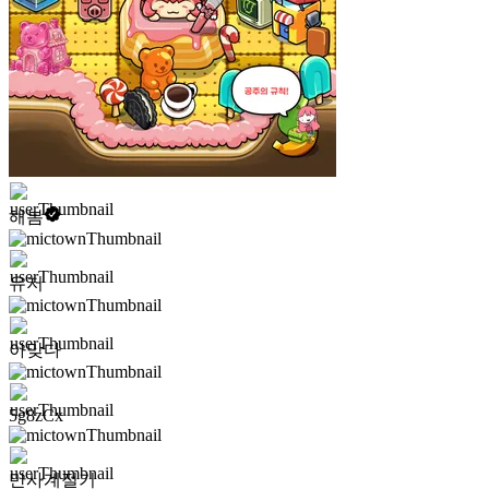
해봄
유저
아맞다
5g8zCx
만사계절기