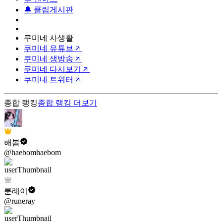
🔔 클립게시판
쿠미네 사생활
쿠미네 유튜브
쿠미네 생방송
쿠미네 다시보기
쿠미네 트위터
종합 랭킹
종합 랭킹
더보기
해봄
@haebomhaebom
룬레이
@runeray