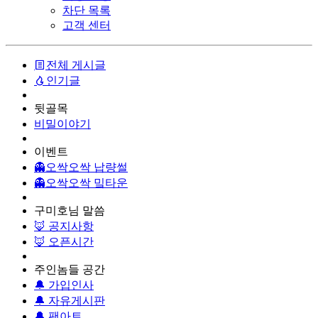
차단 목록
고객 센터
전체 게시글
인기글
뒷골목
비밀이야기
이벤트
👻오싹오싹 납량썰
👻오싹오싹 밐타운
구미호님 말씀
🦊 공지사항
🦊 오픈시간
주인놈들 공간
🔔 가입인사
🔔 자유게시판
🔔 팬아트