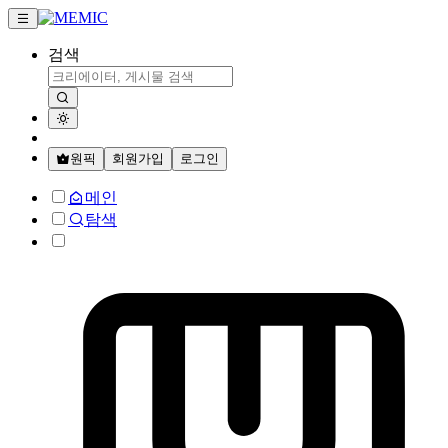
검색
원픽
회원가입
로그인
메인
탐색