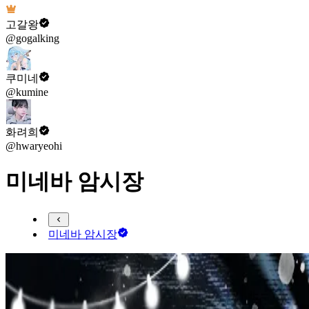
고갈왕
@gogalking
쿠미네
@kumine
화려희
@hwaryeohi
미네바 암시장
미네바 암시장