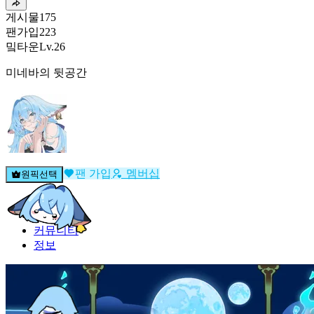
게시물
175
팬가입
223
밐타운
Lv.26
미네바의 뒷공간
팬 가입
멤버십
원픽선택
밐타운
피드
커뮤니티
정보