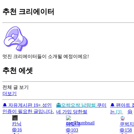
추천 크리에이터
멋진 크리에이터들이 소개될 예정이에요!
추천 에셋
전체 글 보기
더보기
🔔 자유게시판
19+
성인
👻오싹오싹 납량썰
쿠미
🔔 팬아트
인증이 필요한 글입니다.
네 가입 당한썰
는
[3]
카닉
아맞다
쿠벅지
16
103
158