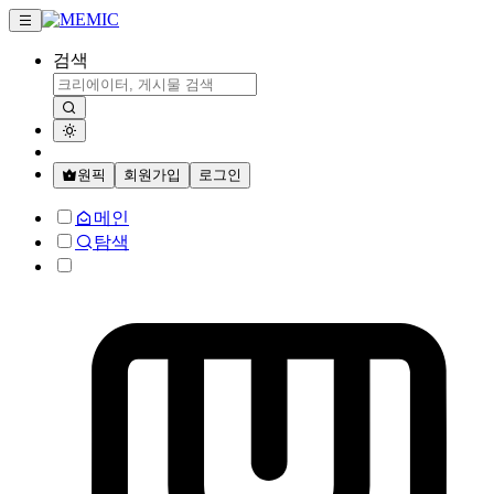
검색
원픽
회원가입
로그인
메인
탐색