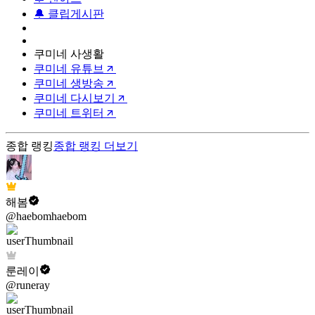
🔔 클립게시판
쿠미네 사생활
쿠미네 유튜브
쿠미네 생방송
쿠미네 다시보기
쿠미네 트위터
종합 랭킹
종합 랭킹
더보기
해봄
@haebomhaebom
룬레이
@runeray