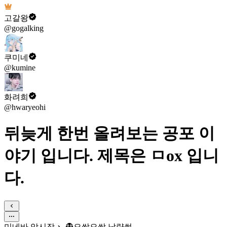
고갈왕
@gogalking
쿠미네
@kumine
화려희
@hwaryeohi
뒤늦게 한번 올려보는 공포 이
야기 입니다. 제목은 ㅁox 입니
다.
미네바 암시장
👻오싹오싹 납량썰