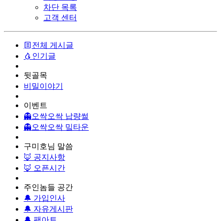
차단 목록
고객 센터
전체 게시글
인기글
뒷골목
비밀이야기
이벤트
👻오싹오싹 납량썰
👻오싹오싹 밐타운
구미호님 말씀
🦊 공지사항
🦊 오픈시간
주인놈들 공간
🔔 가입인사
🔔 자유게시판
🔔 팬아트