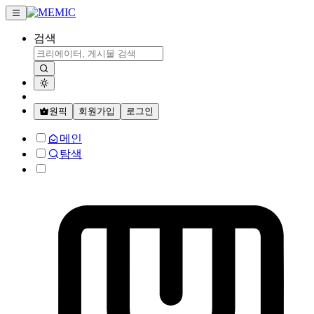
검색
원픽
회원가입
로그인
메인
탐색