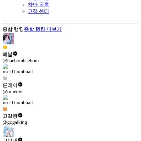
차단 목록
고객 센터
종합 랭킹
종합 랭킹
더보기
해봄
@haebomhaebom
룬레이
@runeray
고갈왕
@gogalking
쿠미네