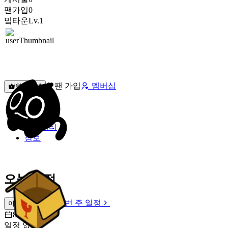
팬가입
0
밐타운
Lv.1
팬 가입
멤버십
원픽선택
밐타운
피드
커뮤니티
정보
오늘 일정
이번 주 일정
이번 주 일정
8월 7일 [금]
일정 없음