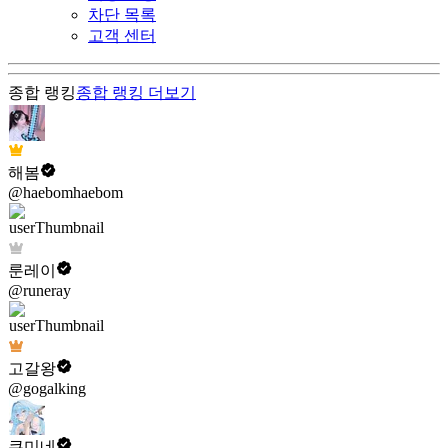
차단 목록
고객 센터
종합 랭킹
종합 랭킹
더보기
해봄
@haebomhaebom
룬레이
@runeray
고갈왕
@gogalking
쿠미네