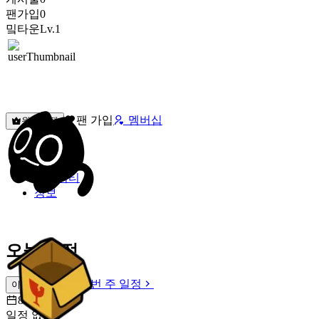
팬가입
0
밐타운
Lv.1
팬 가입
멤버십
원픽선택
밐타운
피드
커뮤니티
정보
오늘 일정
이번 주 일정
이번 주 일정
8월 9일 [일]
일정 없음