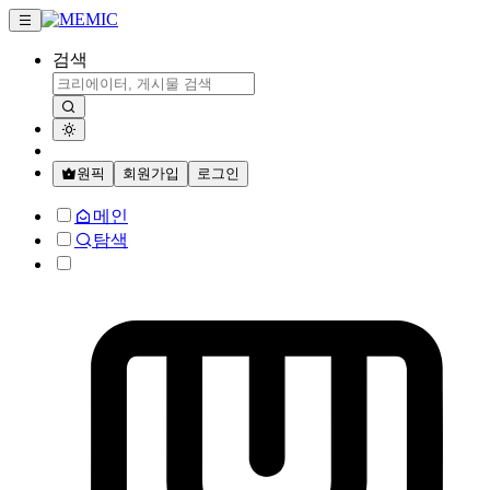
검색
원픽
회원가입
로그인
메인
탐색