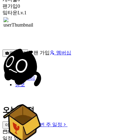
팬가입
0
밐타운
Lv.1
팬 가입
멤버십
원픽선택
밐타운
피드
커뮤니티
정보
오늘 일정
이번 주 일정
이번 주 일정
8월 9일 [일]
일정 없음