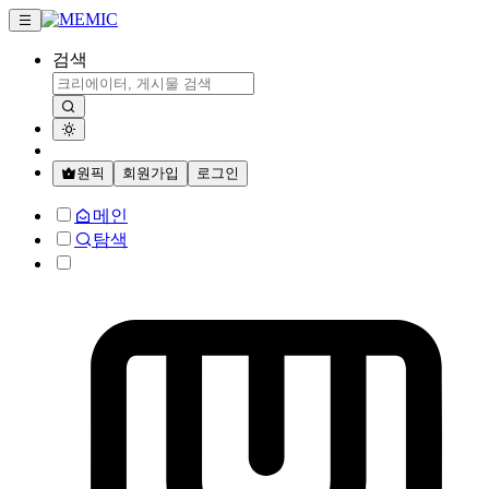
검색
원픽
회원가입
로그인
메인
탐색