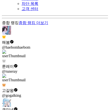
차단 목록
고객 센터
종합 랭킹
종합 랭킹
더보기
해봄
@haebomhaebom
룬레이
@runeray
고갈왕
@gogalking
쿠미네