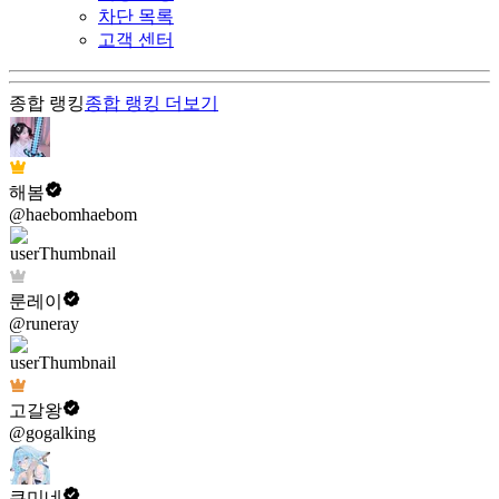
차단 목록
고객 센터
종합 랭킹
종합 랭킹
더보기
해봄
@haebomhaebom
룬레이
@runeray
고갈왕
@gogalking
쿠미네