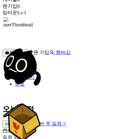
팬가입
0
밐타운
Lv.1
팬 가입
멤버십
원픽선택
밐타운
피드
커뮤니티
정보
오늘 일정
이번 주 일정
이번 주 일정
8월 9일 [일]
일정 없음