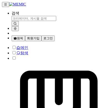
검색
원픽
회원가입
로그인
메인
탐색