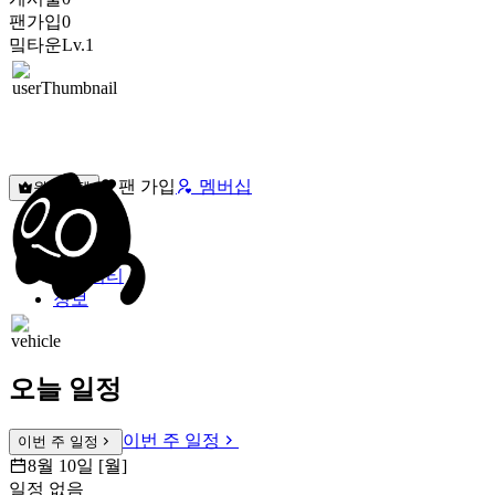
팬가입
0
밐타운
Lv.1
팬 가입
멤버십
원픽선택
밐타운
피드
커뮤니티
정보
오늘 일정
이번 주 일정
이번 주 일정
8월 10일 [월]
일정 없음