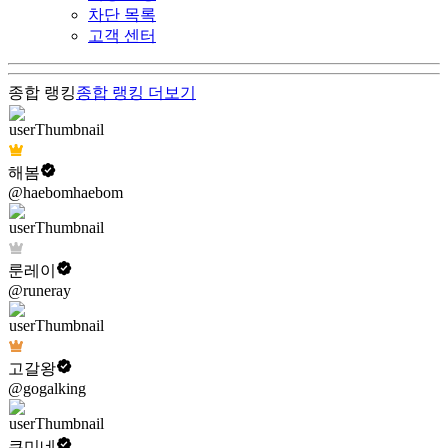
차단 목록
고객 센터
종합 랭킹
종합 랭킹
더보기
해봄
@haebomhaebom
룬레이
@runeray
고갈왕
@gogalking
쿠미네