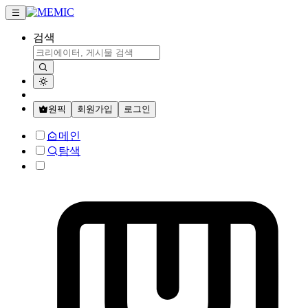
검색
원픽
회원가입
로그인
메인
탐색