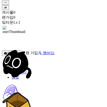
게시물
0
팬가입
0
밐타운
Lv.1
팬 가입
멤버십
원픽선택
밐타운
피드
커뮤니티
정보