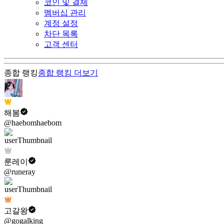
코인 및 결제
멤버십 관리
계정 설정
차단 목록
고객 센터
종합 랭킹
종합 랭킹
더보기
해봄
@haebomhaebom
룬레이
@runeray
고갈왕
@gogalking