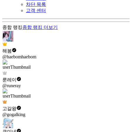
차단 목록
고객 센터
종합 랭킹
종합 랭킹
더보기
해봄
@haebomhaebom
룬레이
@runeray
고갈왕
@gogalking
쿠미네