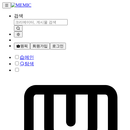
검색
원픽
회원가입
로그인
메인
탐색