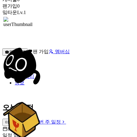
팬가입
0
밐타운
Lv.1
팬 가입
멤버십
원픽선택
밐타운
피드
커뮤니티
정보
오늘 일정
이번 주 일정
이번 주 일정
8월 7일 [금]
일정 없음