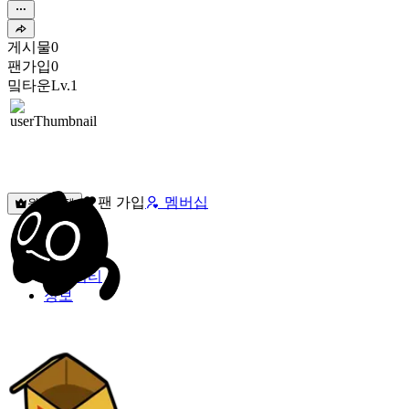
게시물
0
팬가입
0
밐타운
Lv.1
팬 가입
멤버십
원픽선택
밐타운
피드
커뮤니티
정보