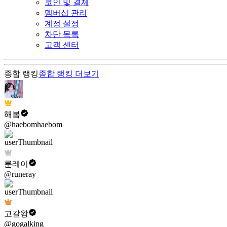
코인 및 결제
멤버십 관리
계정 설정
차단 목록
고객 센터
종합 랭킹
종합 랭킹
더보기
해봄
@haebomhaebom
룬레이
@runeray
고갈왕
@gogalking