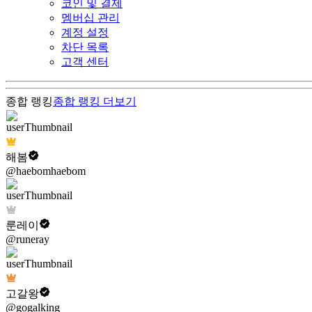
코인 및 결제
멤버십 관리
계정 설정
차단 목록
고객 센터
종합 랭킹
종합 랭킹
더보기
해봄
@haebomhaebom
룬레이
@runeray
고갈왕
@gogalking