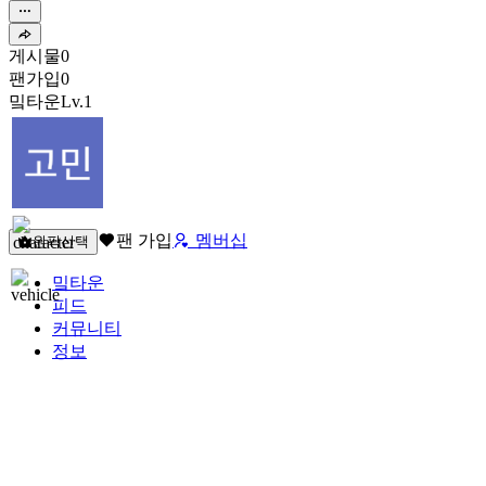
게시물
0
팬가입
0
밐타운
Lv.1
팬 가입
멤버십
원픽선택
밐타운
피드
커뮤니티
정보