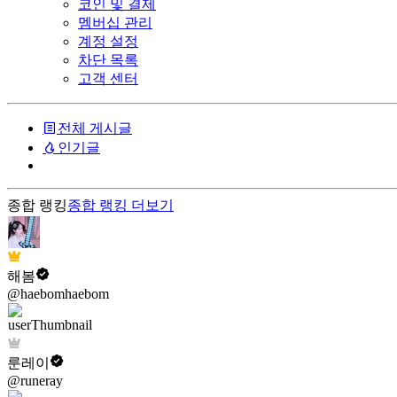
코인 및 결제
멤버십 관리
계정 설정
차단 목록
고객 센터
전체 게시글
인기글
종합 랭킹
종합 랭킹
더보기
해봄
@haebomhaebom
룬레이
@runeray