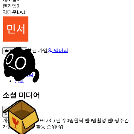
팬가입
0
밐타운
Lv.1
팬 가입
멤버십
원픽선택
밐타운
피드
커뮤니티
정보
소셜 미디어
미밐 공유
개설
2023.02.02 (D+1281)
팬 수
0명
원픽 팬
0명
활성 팬
0명
주간
가입 팬
0명
주간 활동 순위
0위