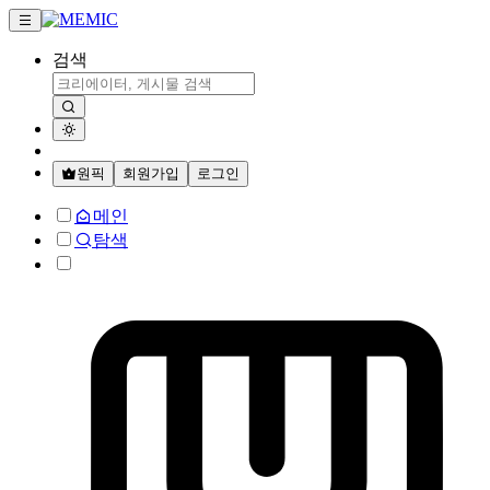
검색
원픽
회원가입
로그인
메인
탐색