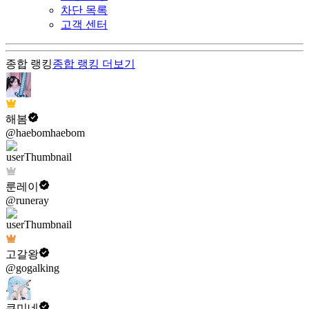
차단 목록
고객 센터
종합 랭킹
종합 랭킹
더보기
해봄
@haebomhaebom
룬레이
@runeray
고갈왕
@gogalking
쿠미네