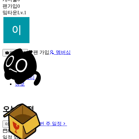
팬가입
0
밐타운
Lv.1
팬 가입
멤버십
원픽선택
밐타운
피드
커뮤니티
정보
오늘 일정
이번 주 일정
이번 주 일정
8월 8일 [토]
일정 없음