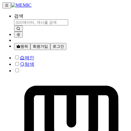
검색
원픽
회원가입
로그인
메인
탐색