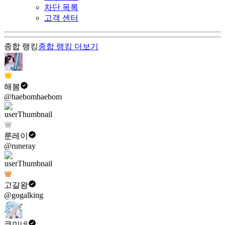
차단 목록
고객 센터
종합 랭킹
종합 랭킹
더보기
해봄
@haebomhaebom
룬레이
@runeray
고갈왕
@gogalking
쿠미네