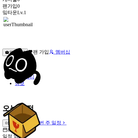
팬가입
0
밐타운
Lv.1
팬 가입
멤버십
원픽선택
밐타운
피드
커뮤니티
정보
오늘 일정
이번 주 일정
이번 주 일정
8월 6일 [목]
일정 없음