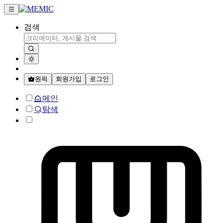
검색
원픽
회원가입
로그인
메인
탐색