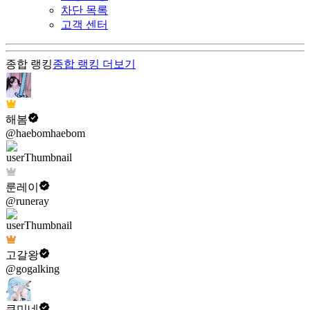
차단 목록
고객 센터
종합 랭킹
종합 랭킹
더보기
해봄
@haebomhaebom
룬레이
@runeray
고갈왕
@gogalking
쿠미네