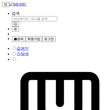
검색
원픽
회원가입
로그인
메인
탐색