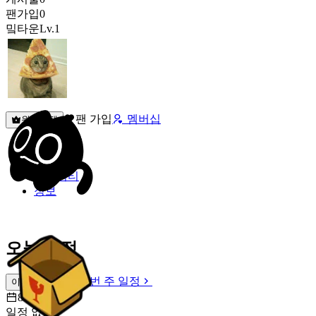
팬가입
0
밐타운
Lv.1
팬 가입
멤버십
원픽선택
밐타운
피드
커뮤니티
정보
오늘 일정
이번 주 일정
이번 주 일정
8월 9일 [일]
일정 없음